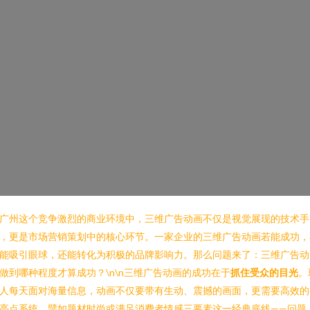
广州这个竞争激烈的商业环境中，三维广告动画不仅是视觉展现的技术手
，更是市场营销策划中的核心环节。一家企业的三维广告动画若能成功，
能吸引眼球，还能转化为积极的品牌影响力。那么问题来了：三维广告动
做到哪种程度才算成功？\n\n三维广告动画的成功在于
抓住受众的目光
。
人每天面对海量信息，动画不仅要带有生动、震撼的画面，更需要高效的
亮点系统。譬如题材时尚或满足消费者情感三要素这一经典底线——问题