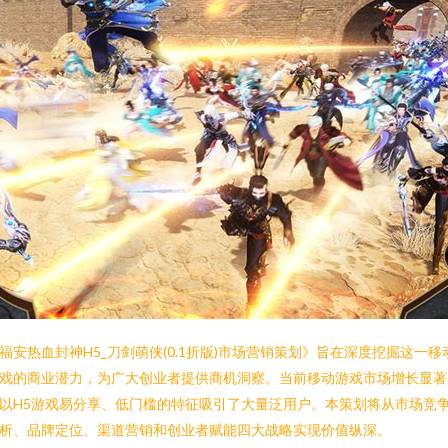
福安热血封神H5_刀剑萌侠(0.1折版)市场营销策划》旨在深度挖掘这一移
戏的商业潜力，为广大创业者提供商机洞察。当前移动游戏市场增长显著
以H5游戏易分享、低门槛的特征吸引了大量泛用户。本策划将从市场竞
析、品牌定位、渠道营销和创业者赋能四大战略实现价值纵深。